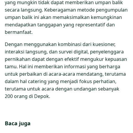
yang mungkin tidak dapat memberikan umpan balik
secara langsung. Keberagaman metode pengumpulan
umpan balik ini akan memaksimalkan kemungkinan
mendapatkan tanggapan yang representatif dan
bermanfaat.
Dengan menggunakan kombinasi dari kuesioner,
interaksi langsung, dan survei digital, penyelenggara
pernikahan dapat dengan efektif mengukur kepuasan
tamu. Hal ini memberikan informasi yang berharga
untuk perbaikan di acara-acara mendatang, terutama
dalam hal catering yang menjadi fokus perhatian,
terutama untuk acara dengan undangan sebanyak
200 orang di Depok.
Baca juga