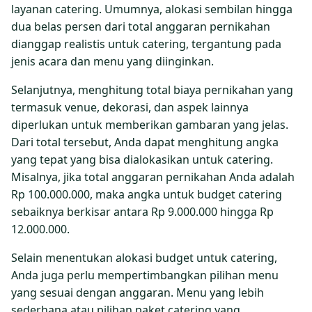
layanan catering. Umumnya, alokasi sembilan hingga
dua belas persen dari total anggaran pernikahan
dianggap realistis untuk catering, tergantung pada
jenis acara dan menu yang diinginkan.
Selanjutnya, menghitung total biaya pernikahan yang
termasuk venue, dekorasi, dan aspek lainnya
diperlukan untuk memberikan gambaran yang jelas.
Dari total tersebut, Anda dapat menghitung angka
yang tepat yang bisa dialokasikan untuk catering.
Misalnya, jika total anggaran pernikahan Anda adalah
Rp 100.000.000, maka angka untuk budget catering
sebaiknya berkisar antara Rp 9.000.000 hingga Rp
12.000.000.
Selain menentukan alokasi budget untuk catering,
Anda juga perlu mempertimbangkan pilihan menu
yang sesuai dengan anggaran. Menu yang lebih
sederhana atau pilihan paket catering yang