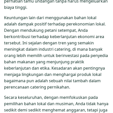
perhatian tamu undangan tanpa harus mengeluarkan
biaya tinggi.
Keuntungan lain dari menggunakan bahan lokal
adalah dampak positif terhadap perekonomian lokal.
Dengan mendukung petani setempat, Anda
berkontribusi terhadap keberlanjutan ekonomi area
tersebut. Ini sejalan dengan tren yang semakin
meningkat dalam industri catering, di mana banyak
orang lebih memilih untuk berinvestasi pada penyedia
bahan makanan yang menjunjung praktik
keberlanjutan dan etika. Kesadaran akan pentingnya
menjaga lingkungan dan menghargai produk lokal
bagaimana pun adalah sebuah nilai tambah dalam
perencanaan catering pernikahan.
Secara keseluruhan, dengan memfokuskan pada
pemilihan bahan lokal dan musiman, Anda tidak hanya
sedikit demi sedikit menghemat anggaran, tetapi juga