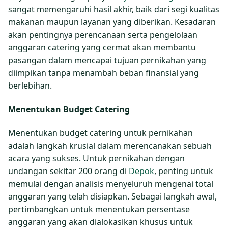
sangat memengaruhi hasil akhir, baik dari segi kualitas
makanan maupun layanan yang diberikan. Kesadaran
akan pentingnya perencanaan serta pengelolaan
anggaran catering yang cermat akan membantu
pasangan dalam mencapai tujuan pernikahan yang
diimpikan tanpa menambah beban finansial yang
berlebihan.
Menentukan Budget Catering
Menentukan budget catering untuk pernikahan
adalah langkah krusial dalam merencanakan sebuah
acara yang sukses. Untuk pernikahan dengan
undangan sekitar 200 orang di
Depok
, penting untuk
memulai dengan analisis menyeluruh mengenai total
anggaran yang telah disiapkan. Sebagai langkah awal,
pertimbangkan untuk menentukan persentase
anggaran yang akan dialokasikan khusus untuk