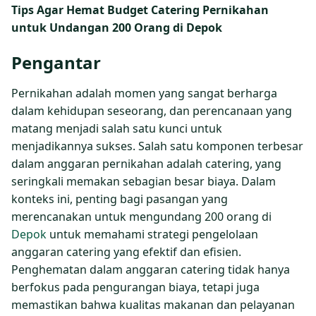
Tips Agar Hemat Budget Catering Pernikahan
untuk Undangan 200 Orang di Depok
Pengantar
Pernikahan adalah momen yang sangat berharga
dalam kehidupan seseorang, dan perencanaan yang
matang menjadi salah satu kunci untuk
menjadikannya sukses. Salah satu komponen terbesar
dalam anggaran pernikahan adalah catering, yang
seringkali memakan sebagian besar biaya. Dalam
konteks ini, penting bagi pasangan yang
merencanakan untuk mengundang 200 orang di
Depok
untuk memahami strategi pengelolaan
anggaran catering yang efektif dan efisien.
Penghematan dalam anggaran catering tidak hanya
berfokus pada pengurangan biaya, tetapi juga
memastikan bahwa kualitas makanan dan pelayanan