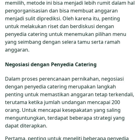
memilih, metode ini bisa menjadi lebih rumit dalam hal
pengorganisasian dan bisa membuat anggaran
menjadi sulit diprediksi. Oleh karena itu, penting
untuk melakukan riset dan berdiskusi dengan
penyedia catering untuk menemukan pilihan menu
yang seimbang dengan selera tamu serta ramah
anggaran.
Negosiasi dengan Penyedia Catering
Dalam proses perencanaan pernikahan, negosiasi
dengan penyedia catering merupakan langkah
penting untuk memastikan anggaran tetap terkendali,
terutama ketika jumlah undangan mencapai 200
orang. Untuk mencapai kesepakatan yang saling
menguntungkan, terdapat beberapa strategi yang
dapat diterapkan.
Pertama, penting untuk meneliti beberapa penyedia