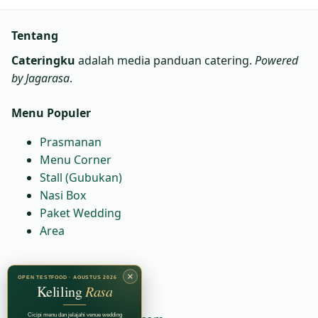
Tentang
Cateringku
adalah media panduan catering.
Powered
by Jagarasa
.
Menu Populer
Prasmanan
Menu Corner
Stall (Gubukan)
Nasi Box
Paket Wedding
Area
Kontak
×
OPEN TESTFOOD · AGUSTUS 2026
Keliling
Rasa
WA:
6281230081664
Cicipi menu dan jelajahi venue wedding