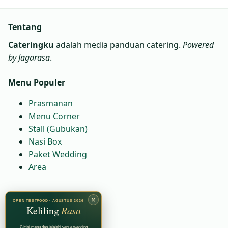
Tentang
Cateringku
adalah media panduan catering.
Powered
by Jagarasa
.
Menu Populer
Prasmanan
Menu Corner
Stall (Gubukan)
Nasi Box
Paket Wedding
Area
Kontak
×
OPEN TESTFOOD · AGUSTUS 2026
Keliling
Rasa
WA:
6281230081664
Cicipi menu dan jelajahi venue wedding