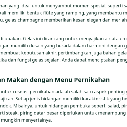
pilihan yang ideal untuk menyambut momen spesial, seperti
g kali memiliki bentuk flûte yang ramping, yang memban
n itu, gelas champagne memberikan kesan elegan dan meria
k dilupakan. Gelas ini dirancang untuk menyajikan air atau
engan memilih desain yang berada dalam harmoni dengan g
 membuat keputusan akhir, pertimbangkan juga bahan gel
ka dan fungsi gelas sejalan, Anda dapat menciptakan p
tan Makan dengan Menu Pernikahan
untuk resepsi pernikahan adalah salah satu aspek penting 
ikan. Setiap jenis hidangan memiliki karakteristik yang be
dok. Misalnya, untuk hidangan pembuka seperti salad, piri
i steak, piring datar besar diperlukan untuk menampung p
 mungkin menyertainya.