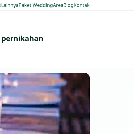
x
Lainnya
Paket Wedding
Area
Blog
Kontak
i pernikahan