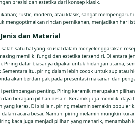
gan presisi dan estetika dari konsep klasik.
kahan; rustic, modern, atau klasik, sangat mempengaruhi p
 mengoptimalkan rincian pernikahan, menjadikan hari ist
 Jenis dan Material
 salah satu hal yang krusial dalam menyelenggarakan resep
masing memiliki fungsi dan estetika tersendiri. Di antara 
alam. Piring datar biasanya dipakai untuk hidangan utama, s
Sementara itu, piring dalam lebih cocok untuk sup atau hi
Anda akan berdampak pada presentasi makanan dan penga
jadi pertimbangan penting. Piring keramik merupakan pilih
n dan beragam pilihan desain. Keramik juga memiliki daya 
an yang keras. Di sisi lain, piring melamin semakin populer
an dalam acara besar. Namun, piring melamin mungkin ku
ring kaca juga menjadi pilihan yang menarik, menambah ke