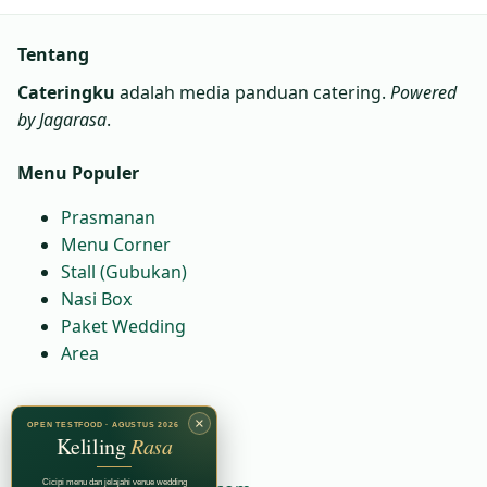
Tentang
Cateringku
adalah media panduan catering.
Powered
by Jagarasa
.
Menu Populer
Prasmanan
Menu Corner
Stall (Gubukan)
Nasi Box
Paket Wedding
Area
Kontak
×
OPEN TESTFOOD · AGUSTUS 2026
Keliling
Rasa
WA:
6281230081664
Cicipi menu dan jelajahi venue wedding